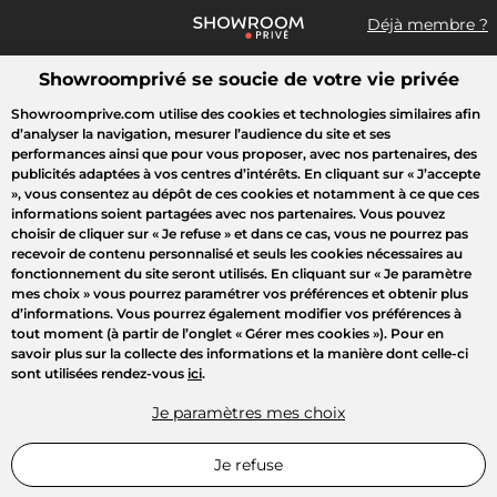
Déjà membre ?
Showroomprivé se soucie de votre vie privée
Que recherchez-vous ?
Showroomprive.com utilise des cookies et technologies similaires afin
d’analyser la navigation, mesurer l’audience du site et ses
Toutes les ventes
Sport
Mode
Enfant
Hi-tech Electrom
performances ainsi que pour vous proposer, avec nos partenaires, des
publicités adaptées à vos centres d’intérêts. En cliquant sur
« J’accepte
»
, vous consentez au dépôt de ces cookies et notamment à ce que ces
informations soient partagées avec nos partenaires. Vous pouvez
choisir de cliquer sur
« Je refuse »
et dans ce cas, vous ne pourrez pas
recevoir de contenu personnalisé et seuls les cookies nécessaires au
fonctionnement du site seront utilisés. En cliquant sur
« Je paramètre
mes choix »
vous pourrez paramétrer vos préférences et obtenir plus
d’informations. Vous pourrez également modifier vos préférences à
tout moment (à partir de l’onglet « Gérer mes cookies »). Pour en
savoir plus sur la collecte des informations et la manière dont celle-ci
sont utilisées rendez-vous
ici
.
Je paramètres mes choix
Je refuse