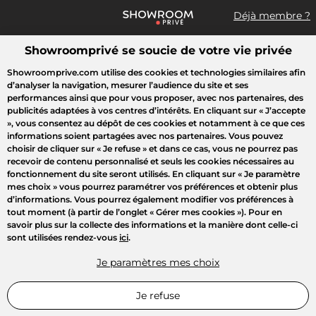
Déjà membre ?
Showroomprivé se soucie de votre vie privée
Que recherchez-vous ?
Showroomprive.com utilise des cookies et technologies similaires afin
d’analyser la navigation, mesurer l’audience du site et ses
Toutes les ventes
Sport
Mode
Enfant
Hi-tech Electrom
performances ainsi que pour vous proposer, avec nos partenaires, des
publicités adaptées à vos centres d’intérêts. En cliquant sur
« J’accepte
»
, vous consentez au dépôt de ces cookies et notamment à ce que ces
informations soient partagées avec nos partenaires. Vous pouvez
choisir de cliquer sur
« Je refuse »
et dans ce cas, vous ne pourrez pas
recevoir de contenu personnalisé et seuls les cookies nécessaires au
fonctionnement du site seront utilisés. En cliquant sur
« Je paramètre
mes choix »
vous pourrez paramétrer vos préférences et obtenir plus
d’informations. Vous pourrez également modifier vos préférences à
tout moment (à partir de l’onglet « Gérer mes cookies »). Pour en
savoir plus sur la collecte des informations et la manière dont celle-ci
sont utilisées rendez-vous
ici
.
Je paramètres mes choix
Je refuse