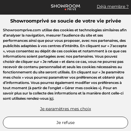
Déjà membre ?
Showroomprivé se soucie de votre vie privée
Que recherchez-vous ?
Showroomprive.com utilise des cookies et technologies similaires afin
d’analyser la navigation, mesurer l’audience du site et ses
Toutes les ventes
Sport
Mode
Enfant
Maison
Outlet
performances ainsi que pour vous proposer, avec nos partenaires, des
publicités adaptées à vos centres d’intérêts. En cliquant sur
« J’accepte
»
, vous consentez au dépôt de ces cookies et notamment à ce que ces
informations soient partagées avec nos partenaires. Vous pouvez
choisir de cliquer sur
« Je refuse »
et dans ce cas, vous ne pourrez pas
recevoir de contenu personnalisé et seuls les cookies nécessaires au
fonctionnement du site seront utilisés. En cliquant sur
« Je paramètre
mes choix »
vous pourrez paramétrer vos préférences et obtenir plus
d’informations. Vous pourrez également modifier vos préférences à
tout moment (à partir de l’onglet « Gérer mes cookies »). Pour en
savoir plus sur la collecte des informations et la manière dont celle-ci
sont utilisées rendez-vous
ici
.
Je paramètres mes choix
Je refuse