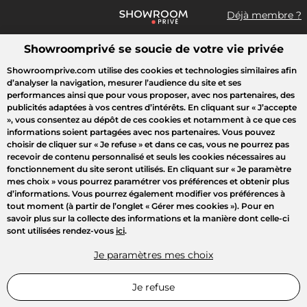
Déjà membre ?
Showroomprivé se soucie de votre vie privée
Que recherchez-vous ?
Showroomprive.com utilise des cookies et technologies similaires afin
d’analyser la navigation, mesurer l’audience du site et ses
Toutes les ventes
Sport
Mode
Enfant
Hi-tech Electrom
performances ainsi que pour vous proposer, avec nos partenaires, des
publicités adaptées à vos centres d’intérêts. En cliquant sur
« J’accepte
»
, vous consentez au dépôt de ces cookies et notamment à ce que ces
informations soient partagées avec nos partenaires. Vous pouvez
choisir de cliquer sur
« Je refuse »
et dans ce cas, vous ne pourrez pas
recevoir de contenu personnalisé et seuls les cookies nécessaires au
fonctionnement du site seront utilisés. En cliquant sur
« Je paramètre
mes choix »
vous pourrez paramétrer vos préférences et obtenir plus
d’informations. Vous pourrez également modifier vos préférences à
tout moment (à partir de l’onglet « Gérer mes cookies »). Pour en
savoir plus sur la collecte des informations et la manière dont celle-ci
sont utilisées rendez-vous
ici
.
Je paramètres mes choix
Je refuse