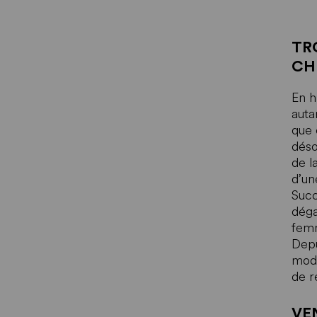
TR
CH
En h
auta
que 
déso
de l
d’une
Succ
déga
femm
Depu
modè
de r
VE