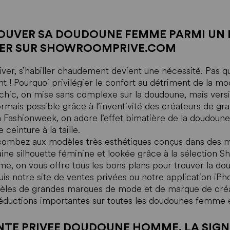
OUVER SA DOUDOUNE FEMME PARMI UN 
ER SUR SHOWROOMPRIVE.COM
iver, s’habiller chaudement devient une nécessité. Pas q
nt ! Pourquoi privilégier le confort au détriment de la mo
chic, on mise sans complexe sur la doudoune, mais versio
rmais possible grâce à l’inventivité des créateurs de gr
a Fashionweek, on adore l’effet bimatière de la doudoun
 ceinture à la taille.
ombez aux modèles très esthétiques conçus dans des mat
ine silhouette féminine et lookée grâce à la sélection
e, on vous offre tous les bons plans pour trouver la d
is notre site de ventes privées ou notre application i
les de grandes marques de mode et de marque de créate
éductions importantes sur toutes les doudounes femme 
NTE PRIVEE DOUDOUNE HOMME, LA SIGN