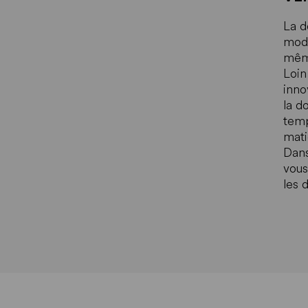
La d
mode
même
Loin
inno
la d
temp
mati
Dans
vous
les 