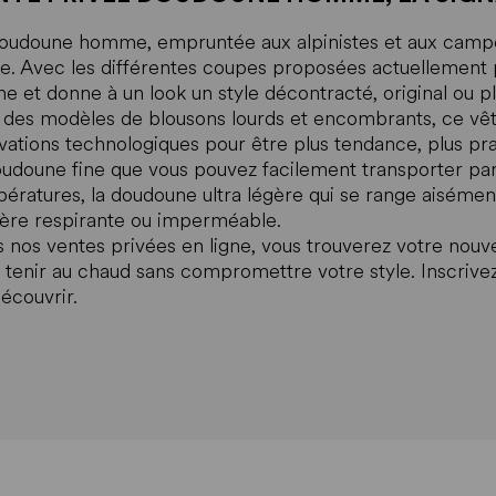
oudoune homme, empruntée aux alpinistes et aux campeu
. Avec les différentes coupes proposées actuellement pa
 et donne à un look un style décontracté, original ou pl
 des modèles de blousons lourds et encombrants, ce vê
vations technologiques pour être plus tendance, plus pr
oudoune fine que vous pouvez facilement transporter par
ératures, la doudoune ultra légère qui se range aisémen
ère respirante ou imperméable.
 nos ventes privées en ligne, vous trouverez votre nou
 tenir au chaud sans compromettre votre style. Inscri
découvrir.