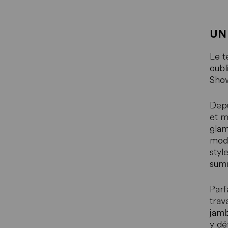
UN
Le t
oubl
Sho
Depu
et m
glam
modè
styl
summ
Parf
trav
jamb
y dé