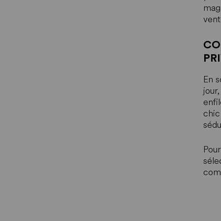
maga
vent
CO
PRI
En s
jour
enfi
chic
sédu
Pour
séle
comb