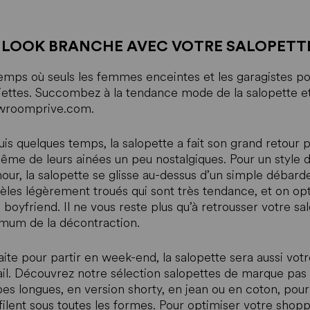
 LOOK BRANCHE AVEC VOTRE SALOPET
emps où seuls les femmes enceintes et les garagistes por
iettes. Succombez à la tendance mode de la salopette e
wroomprive.com.
is quelques temps, la salopette a fait son grand retour p
ême de leurs ainées un peu nostalgiques. Pour un style d
our, la salopette se glisse au-dessus d’un simple débard
les légèrement troués qui sont très tendance, et on op
e boyfriend. Il ne vous reste plus qu’à retrousser votre sa
um de la décontraction.
aite pour partir en week-end, la salopette sera aussi votr
ail. Découvrez notre sélection salopettes de marque pa
es longues, en version shorty, en jean ou en coton, pour 
filent sous toutes les formes. Pour optimiser votre shopp