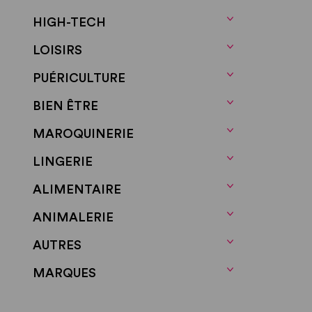
Décoration
HIGH-TECH
Electroménager
LOISIRS
Entretien
PUÉRICULTURE
Jardin
BIEN ÊTRE
Meubles
MAROQUINERIE
Salon & Salle À Manger
LINGERIE
Salle De Bain
ALIMENTAIRE
ANIMALERIE
AUTRES
MARQUES