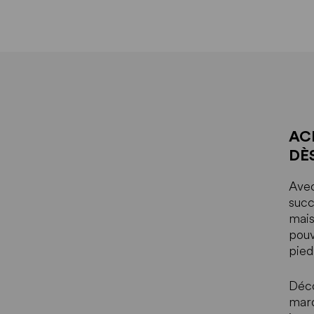
AC
DÈS
Avec
succ
mais
pouv
pied
Déco
marq