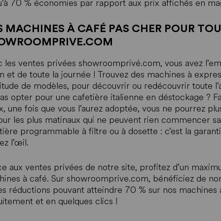
u’à 70 % économies par rapport aux prix affichés en ma
S MACHINES À CAFÉ PAS CHER POUR TOU
OWROOMPRIVE.COM
 les ventes privées showroomprivé.com, vous avez l’em
n et de toute la journée ! Trouvez des machines à expr
itude de modèles, pour découvrir ou redécouvrir toute l’
as opter pour une cafetière italienne en déstockage ? F
x, une fois que vous l’aurez adoptée, vous ne pourrez plus
our les plus matinaux qui ne peuvent rien commencer san
tière programmable à filtre ou à dosette : c’est la garan
ez l’œil.
e aux ventes privées de notre site, profitez d’un maxim
ines à café. Sur showroomprive.com, bénéficiez de nom
es réductions pouvant atteindre 70 % sur nos machines à
uitement et en quelques clics !