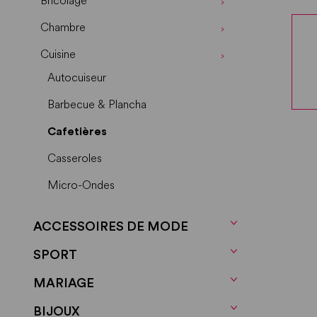
Bricolage
Chambre
Cuisine
Autocuiseur
Barbecue & Plancha
Cafetières
Casseroles
Micro-Ondes
Mobilier Cuisine
ACCESSOIRES DE MODE
Poeles
SPORT
Robots Culinaires
MARIAGE
Ustensiles Cuisine
BIJOUX