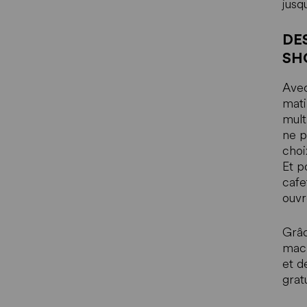
jusq
DE
SH
Avec
mati
mult
ne p
choi
Et p
cafe
ouvr
Grâc
mach
et d
grat