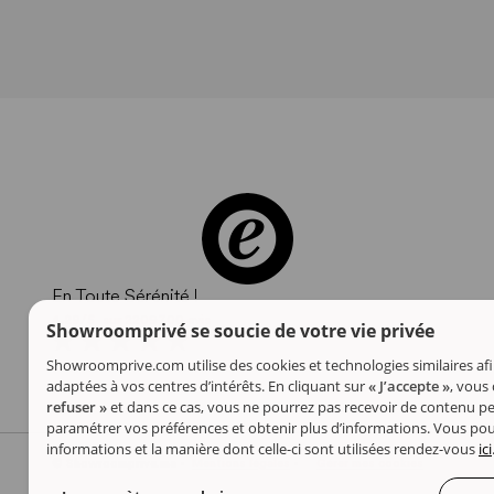
En Toute Sérénité !
4.29
/
5
sur
2209700
avis
Showroomprivé se soucie de votre vie privée
Showroomprive.com utilise des cookies et technologies similaires afi
adaptées à vos centres d’intérêts. En cliquant sur
« J’accepte »
, vous
refuser »
et dans ce cas, vous ne pourrez pas recevoir de contenu per
paramétrer vos préférences et obtenir plus d’informations. Vous pour
informations et la manière dont celle-ci sont utilisées rendez-vous
ici
© Showroomprive.ma -
Mentions légales
-
Gérer mes cookies