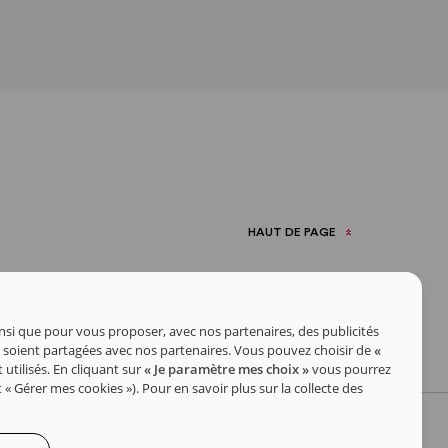
HAUT DE PAGE
insi que pour vous proposer, avec nos partenaires, des publicités
 soient partagées avec nos partenaires. Vous pouvez choisir de
«
utilisés. En cliquant sur
« Je paramètre mes choix »
vous pourrez
 Gérer mes cookies »). Pour en savoir plus sur la collecte des
A propos de Showroomprive.com
|
Espace professionnel
|
Aide
|
Contact